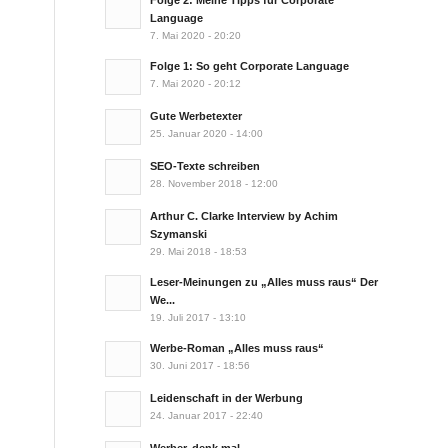
Folge 2: Meine Tipps für Corporate
Language
7. Mai 2020 - 20:20
Folge 1: So geht Corporate Language
7. Mai 2020 - 20:12
Gute Werbetexter
25. Januar 2020 - 14:00
SEO-Texte schreiben
28. November 2018 - 12:00
Arthur C. Clarke Interview by Achim
Szymanski
29. Mai 2018 - 18:53
Leser-Meinungen zu „Alles muss raus“ Der
We...
19. Juli 2017 - 13:10
Werbe-Roman „Alles muss raus“
30. Juni 2017 - 18:56
Leidenschaft in der Werbung
24. Januar 2017 - 22:40