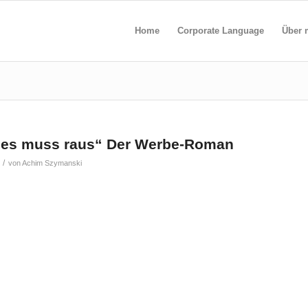
Home
Corporate Language
Über 
les muss raus“ Der Werbe-Roman
/
von
Achim Szymanski