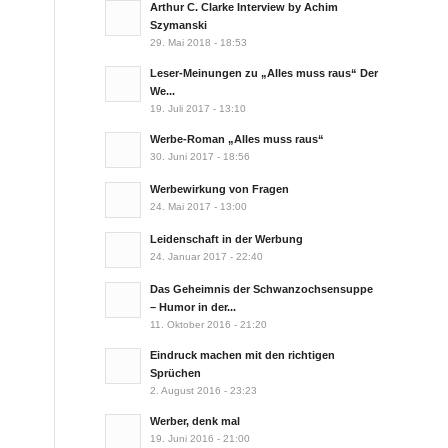
Arthur C. Clarke Interview by Achim
Szymanski
29. Mai 2018 - 18:53
Leser-Meinungen zu „Alles muss raus“ Der
We...
19. Juli 2017 - 13:10
Werbe-Roman „Alles muss raus“
30. Juni 2017 - 18:56
Werbewirkung von Fragen
24. Mai 2017 - 13:00
Leidenschaft in der Werbung
24. Januar 2017 - 22:40
Das Geheimnis der Schwanzochsensuppe
– Humor in der...
11. Oktober 2016 - 21:20
Eindruck machen mit den richtigen
Sprüchen
2. August 2016 - 23:23
Werber, denk mal
19. Juni 2016 - 21:00