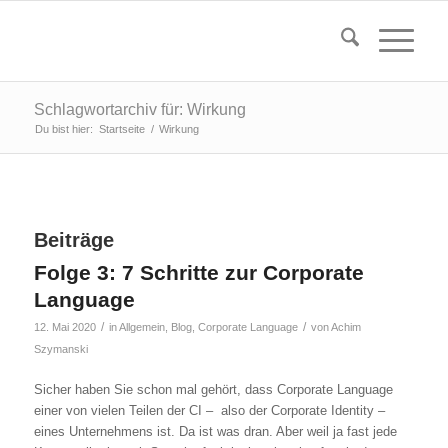
Schlagwortarchiv für: Wirkung
Du bist hier:
Startseite
/
Wirkung
Beiträge
Folge 3: 7 Schritte zur Corporate
Language
/
/
12. Mai 2020
in
Allgemein
,
Blog
,
Corporate Language
von
Achim
Szymanski
Sicher haben Sie schon mal gehört, dass Corporate Language
einer von vielen Teilen der CI – also der Corporate Identity –
eines Unternehmens ist. Da ist was dran. Aber weil ja fast jede