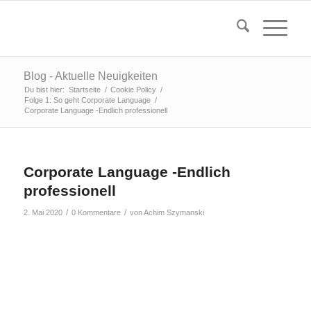
Blog - Aktuelle Neuigkeiten
Du bist hier:
Startseite
/
Cookie Policy
/
Folge 1: So geht Corporate Language
/
Corporate Language -Endlich professionell
Corporate Language -Endlich
professionell
/
/
2. Mai 2020
0 Kommentare
von
Achim Szymanski