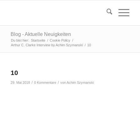
Blog - Aktuelle Neuigkeiten
Du bist hier:
Startseite
/
Cookie Policy
/
Arthur C. Clarke Interview by Achim Szymanski
/
10
10
/
/
29. Mai 2018
0 Kommentare
von
Achim Szymanski