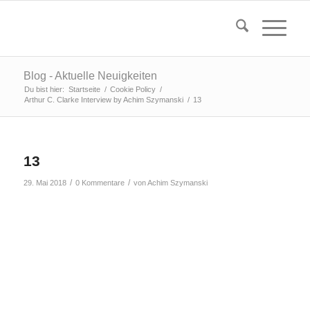
Blog - Aktuelle Neuigkeiten
Du bist hier:
Startseite
/
Cookie Policy
/
Arthur C. Clarke Interview by Achim Szymanski
/
13
13
/
/
29. Mai 2018
0 Kommentare
von
Achim Szymanski