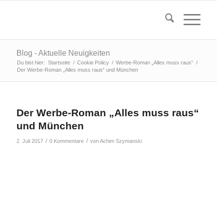
Blog - Aktuelle Neuigkeiten
Du bist hier:
Startseite
/
Cookie Policy
/
Werbe-Roman „Alles muss raus“
/
Der Werbe-Roman „Alles muss raus“ und München
Der Werbe-Roman „Alles muss raus“
und München
/
/
2. Juli 2017
0 Kommentare
von
Achim Szymanski