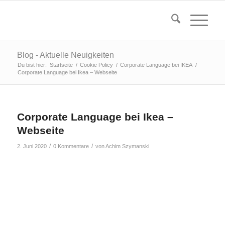
Blog - Aktuelle Neuigkeiten
Du bist hier:
Startseite
/
Cookie Policy
/
Corporate Language bei IKEA
/
Corporate Language bei Ikea – Webseite
Corporate Language bei Ikea –
Webseite
/
/
2. Juni 2020
0 Kommentare
von
Achim Szymanski