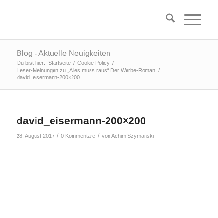
Blog - Aktuelle Neuigkeiten
Du bist hier:
Startseite
/
Cookie Policy
/
Leser-Meinungen zu „Alles muss raus“ Der Werbe-Roman
/
david_eisermann-200×200
david_eisermann-200×200
/
/
28. August 2017
0 Kommentare
von
Achim Szymanski