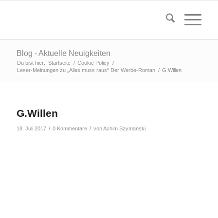
Blog - Aktuelle Neuigkeiten
Du bist hier:
Startseite
/
Cookie Policy
/
Leser-Meinungen zu „Alles muss raus“ Der Werbe-Roman
/
G.Willen
G.Willen
/
/
18. Juli 2017
0 Kommentare
von
Achim Szymanski