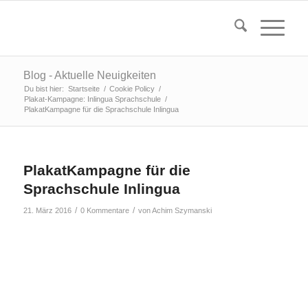
Blog - Aktuelle Neuigkeiten
Du bist hier:
Startseite
/
Cookie Policy
/
Plakat-Kampagne: Inlingua Sprachschule
/
PlakatKampagne für die Sprachschule Inlingua
PlakatKampagne für die
Sprachschule Inlingua
/
/
21. März 2016
0 Kommentare
von
Achim Szymanski