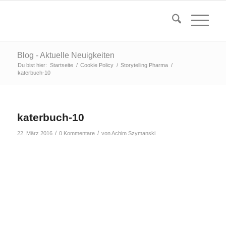
Blog - Aktuelle Neuigkeiten
Du bist hier:
Startseite
/
Cookie Policy
/
Storytelling Pharma
/
katerbuch-10
katerbuch-10
/
/
22. März 2016
0 Kommentare
von
Achim Szymanski