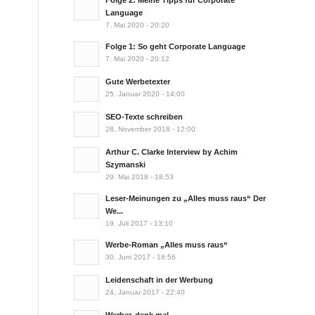
Folge 2: Meine Tipps für Corporate
Language
7. Mai 2020 - 20:20
Folge 1: So geht Corporate Language
7. Mai 2020 - 20:12
Gute Werbetexter
25. Januar 2020 - 14:00
SEO-Texte schreiben
28. November 2018 - 12:00
Arthur C. Clarke Interview by Achim
Szymanski
29. Mai 2018 - 18:53
Leser-Meinungen zu „Alles muss raus“ Der
We...
19. Juli 2017 - 13:10
Werbe-Roman „Alles muss raus“
30. Juni 2017 - 18:56
Leidenschaft in der Werbung
24. Januar 2017 - 22:40