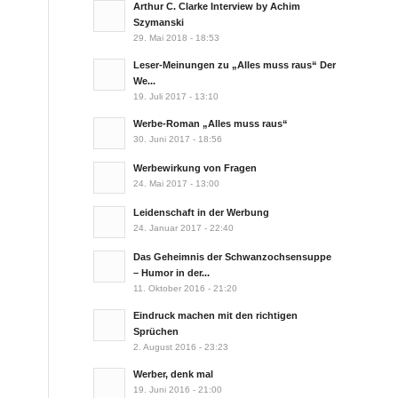
Arthur C. Clarke Interview by Achim
Szymanski
29. Mai 2018 - 18:53
Leser-Meinungen zu „Alles muss raus“ Der
We...
19. Juli 2017 - 13:10
Werbe-Roman „Alles muss raus“
30. Juni 2017 - 18:56
Werbewirkung von Fragen
24. Mai 2017 - 13:00
Leidenschaft in der Werbung
24. Januar 2017 - 22:40
Das Geheimnis der Schwanzochsensuppe
– Humor in der...
11. Oktober 2016 - 21:20
Eindruck machen mit den richtigen
Sprüchen
2. August 2016 - 23:23
Werber, denk mal
19. Juni 2016 - 21:00