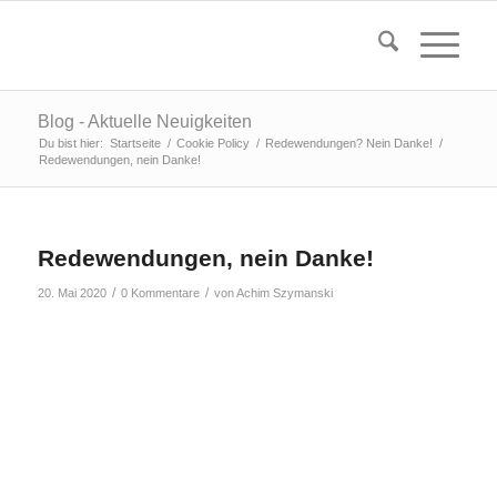
Blog - Aktuelle Neuigkeiten
Du bist hier:
Startseite
/
Cookie Policy
/
Redewendungen? Nein Danke!
/
Redewendungen, nein Danke!
Redewendungen, nein Danke!
/
/
20. Mai 2020
0 Kommentare
von
Achim Szymanski