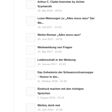
Arthur C. Clarke Interview by Achim
Szymanski
29. Mai 2018 - 18:53
Leser-Meinungen zu „Alles muss raus“ Der
We...
19. Juli 2017 - 13:10
Werbe-Roman „Alles muss raus“
30. Juni 2017 - 18:56
Werbewirkung von Fragen
24. Mai 2017 - 13:00
Leidenschaft in der Werbung
24. Januar 2017 - 22:40
Das Geheimnis der Schwanzochsensuppe
– Humor in der...
11. Oktober 2016 - 21:20
Eindruck machen mit den richtigen
Sprüchen
2. August 2016 - 23:23
Werber, denk mal
19. Juni 2016 - 21:00