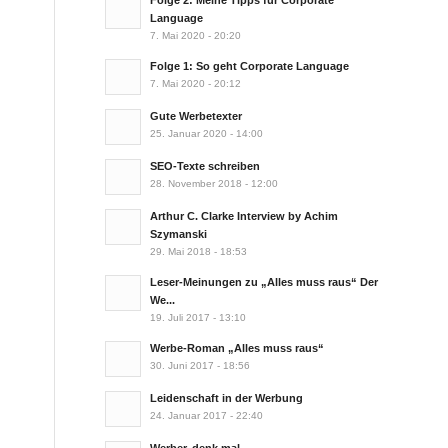
Folge 2: Meine Tipps für Corporate
Language
7. Mai 2020 - 20:20
Folge 1: So geht Corporate Language
7. Mai 2020 - 20:12
Gute Werbetexter
25. Januar 2020 - 14:00
SEO-Texte schreiben
28. November 2018 - 12:00
Arthur C. Clarke Interview by Achim
Szymanski
29. Mai 2018 - 18:53
Leser-Meinungen zu „Alles muss raus“ Der
We...
19. Juli 2017 - 13:10
Werbe-Roman „Alles muss raus“
30. Juni 2017 - 18:56
Leidenschaft in der Werbung
24. Januar 2017 - 22:40