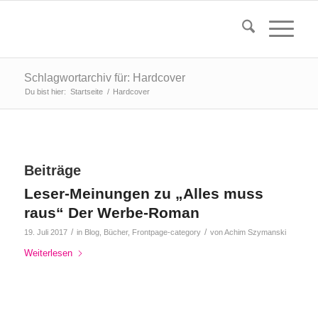
Schlagwortarchiv für: Hardcover
Du bist hier:
Startseite
/
Hardcover
Beiträge
Leser-Meinungen zu „Alles muss
raus“ Der Werbe-Roman
/
/
19. Juli 2017
in
Blog
,
Bücher
,
Frontpage-category
von
Achim Szymanski
Weiterlesen