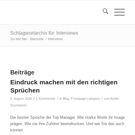
Schlagwortarchiv für: Interviews
Du bist hier:
Startseite
/
Interviews
Beiträge
Eindruck machen mit den richtigen
Sprüchen
/
/
/
2. August 2016
1 Kommentar
in
Blog
,
Frontpage-category
von
Achim
Szymanski
Die besten Sprüche der Top Manager. Wie starke Worte ihr Image
prägen. Wie sie ihre Zuhörer beeindrucken. Und wie Sie das auch
können.