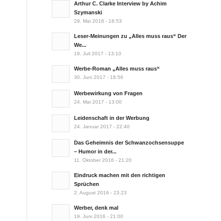
Arthur C. Clarke Interview by Achim
Szymanski
29. Mai 2018 - 18:53
Leser-Meinungen zu „Alles muss raus“ Der
We...
19. Juli 2017 - 13:10
Werbe-Roman „Alles muss raus“
30. Juni 2017 - 18:56
Werbewirkung von Fragen
24. Mai 2017 - 13:00
Leidenschaft in der Werbung
24. Januar 2017 - 22:40
Das Geheimnis der Schwanzochsensuppe
– Humor in der...
11. Oktober 2016 - 21:20
Eindruck machen mit den richtigen
Sprüchen
2. August 2016 - 23:23
Werber, denk mal
19. Juni 2016 - 21:00