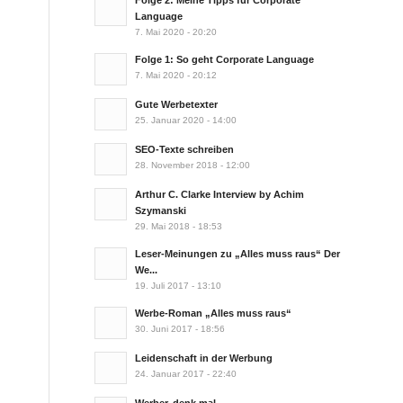
Folge 2: Meine Tipps für Corporate
Language
7. Mai 2020 - 20:20
Folge 1: So geht Corporate Language
7. Mai 2020 - 20:12
Gute Werbetexter
25. Januar 2020 - 14:00
SEO-Texte schreiben
28. November 2018 - 12:00
Arthur C. Clarke Interview by Achim
Szymanski
29. Mai 2018 - 18:53
Leser-Meinungen zu „Alles muss raus“ Der
We...
19. Juli 2017 - 13:10
Werbe-Roman „Alles muss raus“
30. Juni 2017 - 18:56
Leidenschaft in der Werbung
24. Januar 2017 - 22:40