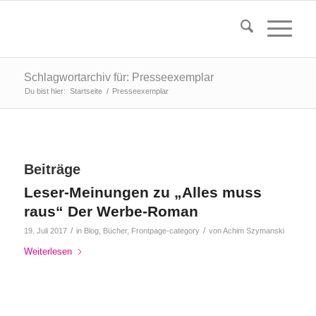
Schlagwortarchiv für: Presseexemplar
Du bist hier:
Startseite
/
Presseexemplar
Beiträge
Leser-Meinungen zu „Alles muss
raus“ Der Werbe-Roman
/
/
19. Juli 2017
in
Blog
,
Bücher
,
Frontpage-category
von
Achim Szymanski
Weiterlesen