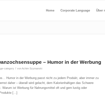
Home
Corporate Language
Über 
wanzochsensuppe – Humor in der Werbung
/
age-category
von
Achim Szymanski
ipps… Humor in der Werbung passt nicht zu jedem Produkt, aber immer zu
nst daher – überall wird gelacht, dem Kalorienhaltigen das Schwere
. Warum ist Werbung für Nahrungsmittel oft und gern lustig oder
Produkte […]