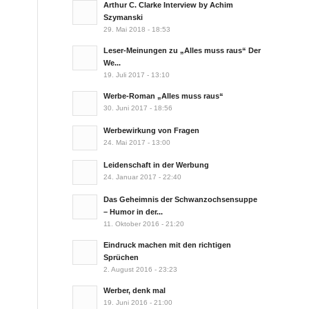
Arthur C. Clarke Interview by Achim
Szymanski
29. Mai 2018 - 18:53
Leser-Meinungen zu „Alles muss raus“ Der
We...
19. Juli 2017 - 13:10
Werbe-Roman „Alles muss raus“
30. Juni 2017 - 18:56
Werbewirkung von Fragen
24. Mai 2017 - 13:00
Leidenschaft in der Werbung
24. Januar 2017 - 22:40
Das Geheimnis der Schwanzochsensuppe
– Humor in der...
11. Oktober 2016 - 21:20
Eindruck machen mit den richtigen
Sprüchen
2. August 2016 - 23:23
Werber, denk mal
19. Juni 2016 - 21:00