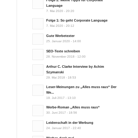
Folge 2: Meine Tipps für Corporate
Language
7. Mai 2020 - 20:20
Folge 1: So geht Corporate Language
7. Mai 2020 - 20:12
Gute Werbetexter
25. Januar 2020 - 14:00
SEO-Texte schreiben
28. November 2018 - 12:00
Arthur C. Clarke Interview by Achim
Szymanski
29. Mai 2018 - 18:53
Leser-Meinungen zu „Alles muss raus“ Der
We...
19. Juli 2017 - 13:10
Werbe-Roman „Alles muss raus“
30. Juni 2017 - 18:56
Leidenschaft in der Werbung
24. Januar 2017 - 22:40