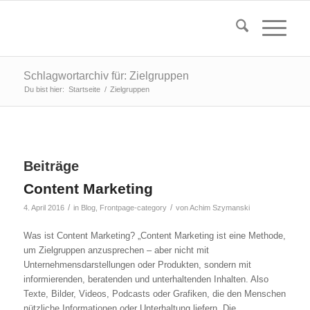
Schlagwortarchiv für: Zielgruppen
Du bist hier:
Startseite
/
Zielgruppen
Beiträge
Content Marketing
/
/
4. April 2016
in
Blog
,
Frontpage-category
von
Achim Szymanski
Was ist Content Marketing? „Content Marketing ist eine Methode,
um Zielgruppen anzusprechen – aber nicht mit
Unternehmensdarstellungen oder Produkten, sondern mit
informierenden, beratenden und unterhaltenden Inhalten. Also
Texte, Bilder, Videos, Podcasts oder Grafiken, die den Menschen
nützliche Informationen oder Unterhaltung liefern. Die