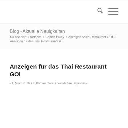
Blog - Aktuelle Neuigkeiten
Du bist hier:
Startseite
/
Cookie Policy
/
Anzeigen Asien-Restaurant GOI
/
Anzeigen für das Thai Restaurant GOI
Anzeigen für das Thai Restaurant
GOI
/
/
21. März 2016
0 Kommentare
von
Achim Szymanski